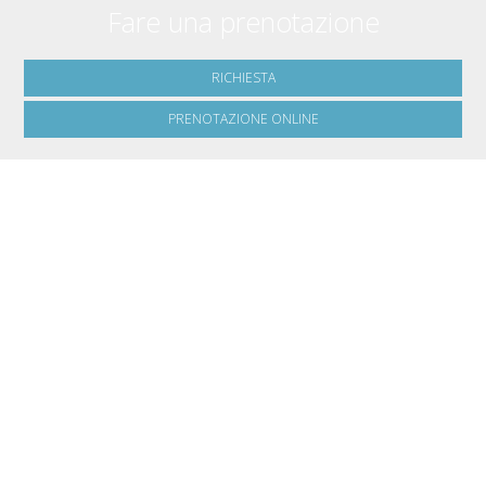
Fare una prenotazione
RICHIESTA
PRENOTAZIONE ONLINE
» Camera Matrimoniale con Doccia e Balcone
» Monolocale
con Doccia e Balcone
» Camera Matrimoniale con Doccia e
Balcone
» Camera Singola con Doccia e Balcone
»
Monolocale Matrimoniale con Doccia e Balcone
» Camera
Tripla con Doccia e Balcone
SHARE
STAMPARE