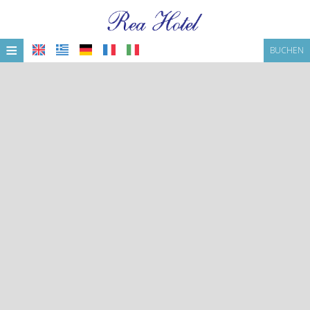
≡
BUCHEN
STARTSEITE
STANDORT
UNTERKUNFT
EINRICHTUNGEN
GALERIE
JAMAICA BAR RESTAURANT